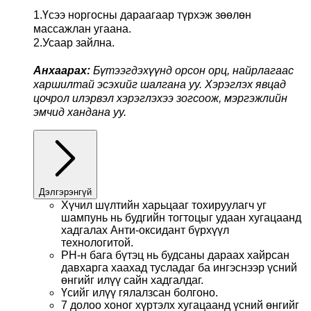
1.Үсээ норгосны дараагаар түрхэж зөөлөн
массажлан угаана.
2.Усаар зайлна.
Анхаарах:
Б
ү
тээгдэх
үү
нд орсон орц, найрлагаас
харшилтай эсэхийг шалгана уу. Хэрэглэх явцад
цочрол илэрвэл хэрэглэхээ зогсоож, мэргэжлийн
эмчид хандана уу.
Дэлгэрэнгүй
Хүчил шүлтийн харьцааг тохируулагч уг
шампунь нь будгийн тогтоцыг удаан хугацаанд
хадгалах Анти-оксидант бүрхүүл
технологитой.
РH-н бага бүтэц нь будсаны дараах хайрсан
давхарга хаахад тусладаг ба ингэснээр үсний
өнгийг илүү сайн хадгалдаг.
Үсийг илүү гялалзсан болгоно.
7 долоо хоног хүртэлх хугацаанд үсний өнгийг