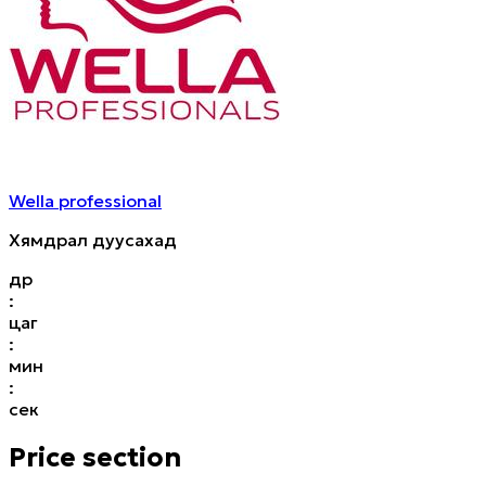
Wella professional
Хямдрал дуусахад
өдөр
:
цаг
:
мин
:
сек
Price section