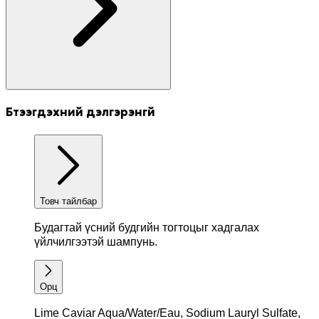
Бүтээгдэхүүний дэлгэрэнгүй
Товч тайлбар
Будагтай үсний будгийн тогтоцыг
хадгалах
үйлчилгээтэй шампунь.
Орц
Lime Caviar Aqua/Water/Eau, Sodium Lauryl Sulfate,