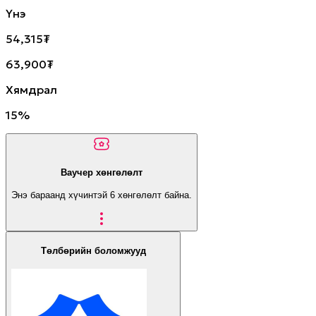
Үнэ
54,315
₮
63,900
₮
Хямдрал
15
%
Ваучер хөнгөлөлт
Энэ бараанд хүчинтэй
6
хөнгөлөлт байна.
Төлбөрийн боломжууд