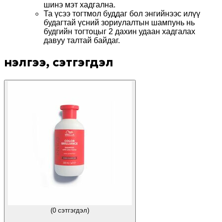
шинэ мэт хадгална.
Та үсээ тогтмол буддаг бол энгийнээс илүү
будагтай үсний зориулалтын шампунь нь
будгийн тогтоцыг 2 дахин удаан хадгалах
давуу талтай байдаг.
Үнэлгээ, сэтгэгдэл
(
0 сэтгэгдэл
)