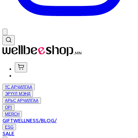
ҮС АРЧИЛГАА
ЭРҮҮЛ МЭНД
АРЬС АРЧИЛГАА
OPI
MERCH
GIFT
WELLNESS/BLOG/
ESG
SALE